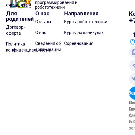
программирования и
Франшиза
робототехники
Для
О нас
Направления
К
родителей
+
Отзывы
Курсы робототехники
Договор-
О нас
Курсы на каникулах
оферта
Сведения об
Соревнования
Политика
организации
конфиденциальности
За
Ли
Ко
Ро
ма
©
бе
20
со
за